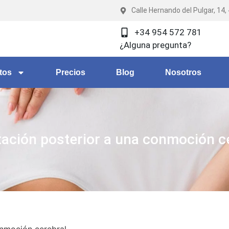
Calle Hernando del Pulgar, 14,
+34 954 572 781
¿Alguna pregunta?
tos
Precios
Blog
Nosotros
tación posterior a una conmoción c