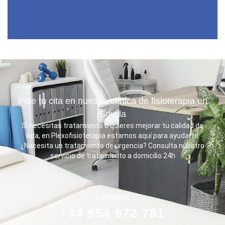
Pide tu cita en nuestra clínica de fisioterapia en
Sevilla
Si necesitas tratamiento o quieres mejorar tu calidad de
vida, en Plexofisioterapia estamos aquí para ayudarte.
¿Necesita un tratamiento de urgencia? Consulta nuestro
servicio de tratamiento a domicilio 24h
Llámanos
+34 954 572 781