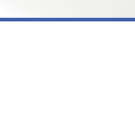
Contacto
Calle Hernando del Pulgar, 14, local 1,
41007 Sevilla.
info@plexofisioterapia.es
954 572 781 |
626 791 063
Nuestros Servicios
Terapia manual ortopédica
Fisioterapia Deportiva
Fisioterapia neurológica
Traumatología
Acupuntura
Tratamiento Músculo-esqueléticos