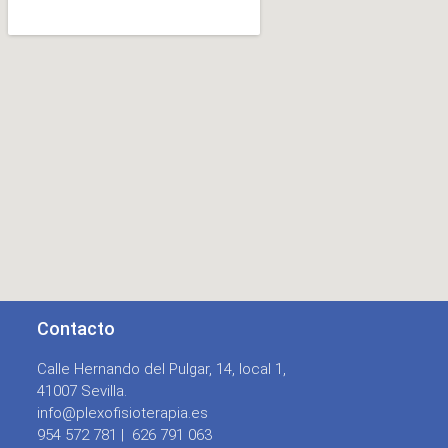
Contacto
Calle Hernando del Pulgar, 14, local 1,
41007 Sevilla.
info@plexofisioterapia.es
954 572 781 |
626 791 063