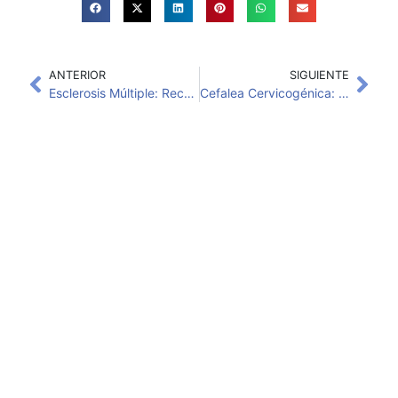
ANTERIOR
SIGUIENTE
Esclerosis Múltiple: Recuperación de Fuerza y Función por Fisioterapia
Cefalea Cervicogénica: Manejo de su dolor de cabeza con Tratamiento de Fisioterapia