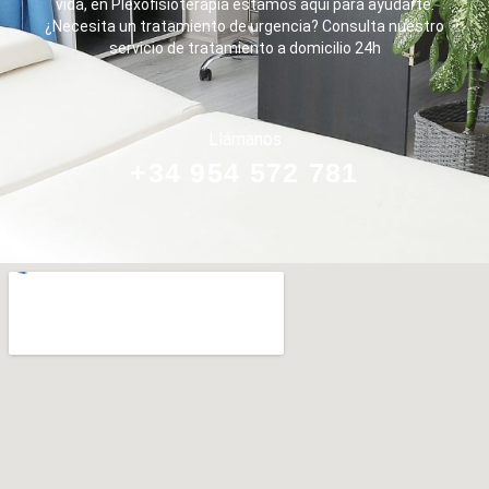
vida, en Plexofisioterapia estamos aquí para ayudarte.
¿Necesita un tratamiento de urgencia? Consulta nuestro
servicio de tratamiento a domicilio 24h
Llámanos
+34 954 572 781