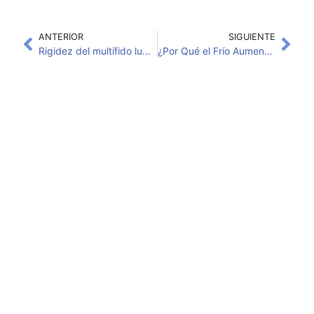
ANTERIOR
SIGUIENTE
Rigidez del multífido lumbar en deportistas: cómo tratar el dolor lumbar crónico con fisioterapia en Sevilla
¿Por Qué el Frío Aumenta la Tensión Muscular y el Riesgo de Lesiones? | Cómo Ayuda la Fisioterapia en Sevilla