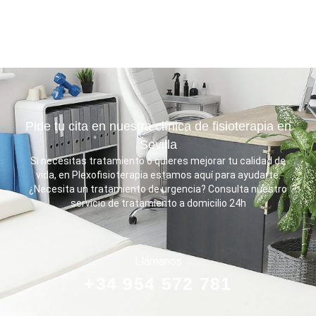
Pide tu cita en nuestra clínica de fisioterapia en
Sevilla
Si necesitas tratamiento o quieres mejorar tu calidad de
vida, en Plexofisioterapia estamos aquí para ayudarte.
¿Necesita un tratamiento de urgencia? Consulta nuestro
servicio de tratamiento a domicilio 24h
Llámanos
+34 954 572 781