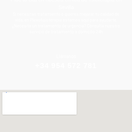
Sevilla
Si necesitas tratamiento o quieres mejorar tu calidad de
vida, en Plexofisioterapia estamos aquí para ayudarte.
¿Necesita un tratamiento de urgencia? Consulta nuestro
servicio de tratamiento a domicilio 24h
Llámanos
+34 954 572 781