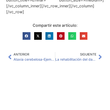
button_title=»Enviar» button_size=»medium»]
[/vc_column_inner][/vc_row_inner][/vc_column]
[/vc_row]
Compartir este artículo:
ANTERIOR
SIGUIENTE
Ataxia cerebelosa-Ejemp control del tronco
La rehabilitación del daño cerebral