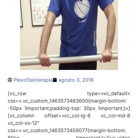
Plexofisioterapia
agosto 3, 2016
[vc_row type=»vc_default»
css=».vc_custom_1463573483600{margin-bottom:
-50px !important;padding-top: 30px !important;}»]
[vc_column offset=»vc_col-lg-8 vc_col-md-8
vc_col-xs-12″
css=».vc_custom_1463573458077{margin-bottom:
80px !important;}»][vc_video