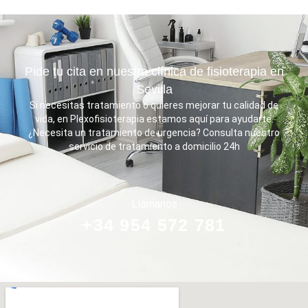
Pide tu cita en nuestra clínica de fisioterapia en
Sevilla
Si necesitas tratamiento o quieres mejorar tu calidad de
vida, en Plexofisioterapia estamos aquí para ayudarte.
¿Necesita un tratamiento de urgencia? Consulta nuestro
servicio de tratamiento a domicilio 24h
Llámanos
+34 954 572 781