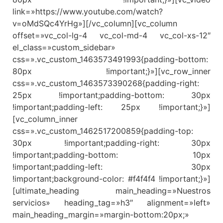
link=»https://www.youtube.com/watch?
v=oMdSQc4YrHg»][/vc_column][vc_column
offset=»vc_col-lg-4 vc_col-md-4 vc_col-xs-12″
el_class=»custom_sidebar»
css=».vc_custom_1463573491993{padding-bottom:
80px !important;}»][vc_row_inner
css=».vc_custom_1463573390268{padding-right:
25px !important;padding-bottom: 30px
!important;padding-left: 25px !important;}»]
[vc_column_inner
css=».vc_custom_1462517200859{padding-top:
30px !important;padding-right: 30px
!important;padding-bottom: 10px
!important;padding-left: 30px
!important;background-color: #f4f4f4 !important;}»]
[ultimate_heading main_heading=»Nuestros
servicios» heading_tag=»h3″ alignment=»left»
main_heading_margin=»margin-bottom:20px;»