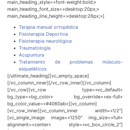
main_heading_style=»font-weight:bold;»
main_heading_font_size=»desktop:20px;»
main_heading_line_height=»desktop:26px;»]
Terapia manual ortopédica
Fisioterapia Deportiva
Fisioterapia neurológica
Traumatología
Acupuntura
Tratamiento de problemas músculo-
esqueléticos
[/ultimate_heading][vc_empty_space]
[/vc_column_inner][/vc_row_inner][/vc_column]
[/vc_row][vc_row type=»vc_default»
bg_type=»bg_color» bg_override=»ex-full»
bg_color_value=»#4060ab»][vc_column]
[vc_row_inner][vc_column_inner width=»1/2″]
[vc_single_image image=»1250″ img_size=»full»
alignment=»center» style=»vc_box_circle_2″]