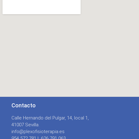
Contacto
Calle Hernando del Pulgar, 14, local 1,
41007 Sevilla.
info@plexofisioterapia.es
954 572 781 |
626 791 063