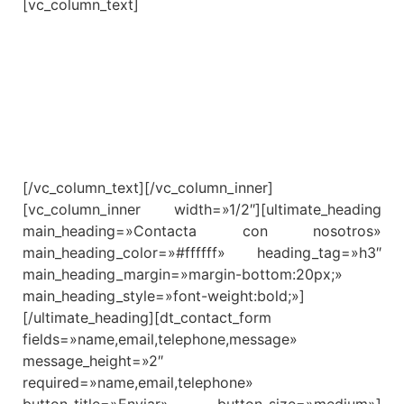
[vc_column_text]
DR.THOMAS DI GIROLAMO
Fisioterapeuta colegiado nº 3382
En PLEXO FISIOTERAPIA se ofrece a los pacientes
un servicio exclusivo y personalizado realizado
siempre por un fisioterapeuta colegiado.
[/vc_column_text][/vc_column_inner]
[vc_column_inner width=»1/2″][ultimate_heading
main_heading=»Contacta con nosotros»
main_heading_color=»#ffffff» heading_tag=»h3″
main_heading_margin=»margin-bottom:20px;»
main_heading_style=»font-weight:bold;»]
[/ultimate_heading][dt_contact_form
fields=»name,email,telephone,message»
message_height=»2″
required=»name,email,telephone»