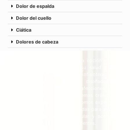
Dolor de espalda
Dolor del cuello
Ciática
Dolores de cabeza
La
fisioterapia en Sevilla
es una opción esencial
para quienes buscan mejorar su salud física y
recuperar su bienestar. En Plexofisioterapia, los
servicios de fisioterapia están diseñados para
tratar una amplia variedad de afecciones, desde
lesiones deportivas hasta problemas crónicos de
movilidad. En Plexofisioterapia somos expertos en
la aplicación de técnicas avanzadas para aliviar el
dolor, mejorar la función muscular y acelerar la
recuperación tras cirugías o accidentes.