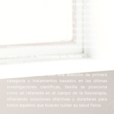
Además, los centros de
fisioterapia en Sevilla
ofrecen un enfoque personalizado, adaptado a las
necesidades específicas de cada paciente. Ya sea
que sufras de dolores de espalda, lesiones en las
articulaciones o problemas neurológicos, en
Plexofisioterapia utilizamos métodos como la
terapia manual, ejercicios terapéuticos y
electroterapia para lograr resultados efectivos.
Optar por la
fisioterapia en Sevilla
no solo te
ayudará a superar lesiones, sino que también
contribuirá a prevenir futuras dolencias, mejorando
tu calidad de vida. Con una atención de primera
categoría y tratamientos basados en las últimas
investigaciones científicas, Sevilla se posiciona
como un referente en el campo de la fisioterapia,
ofreciendo soluciones efectivas y duraderas para
todos aquellos que buscan cuidar su salud física.